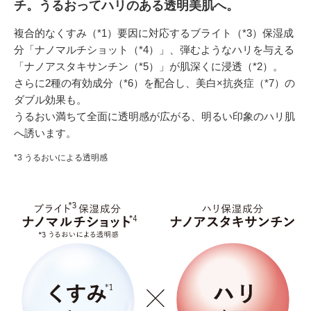
チ。うるおってハリのある透明美肌へ。
複合的なくすみ（*1）要因に対応するブライト（*3）保湿成
分「ナノマルチショット（*4）」、弾むようなハリを与える
「ナノアスタキサンチン（*5）」が肌深くに浸透（*2）。
さらに2種の有効成分（*6）を配合し、美白×抗炎症（*7）の
ダブル効果も。
うるおい満ちて全面に透明感が広がる、明るい印象のハリ肌
へ誘います。
*3 うるおいによる透明感