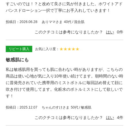
すごいのでは！？と改めて良さに気が付きました。ホワイトアド
バンスドローション一択で丁寧にお手入れしていきます！
投稿日
2026.06.28
ありママさま
40代 / 混合肌
このクチコミは参考になりましたか？
はい
0
件
★
★
★
★
★
リピート購入
お気に入り度
敏感肌にも
私は敏感肌用を買っても肌に合わない時がありますが、こちらの
商品は使い心地が気に入り10年使い続けてます。朝時間のない時
に昔発売されていた携帯用のミストボトルに毎回詰め替えて顔に
吹き付けて使用してます。化粧水のボトルミストにして欲しいで
す！
投稿日
2025.12.07
ちゃんのすけさま
50代 / 敏感肌
このクチコミは参考になりましたか？
はい
4
件