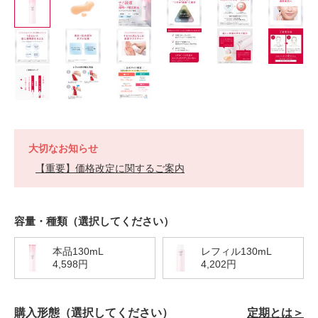
大切なお知らせ
【重要】価格改定に関するご案内
https://h-
商
VARIATIONS
容量・種類（選択してください）
jp.fujifilm.com/products/astalift/astaliftwhite/100404000004.html
品
番
号
100404000004
本品130mL
レフィル130mL
4,598円
4,202円
購入形態（選択してください）
定期とは＞