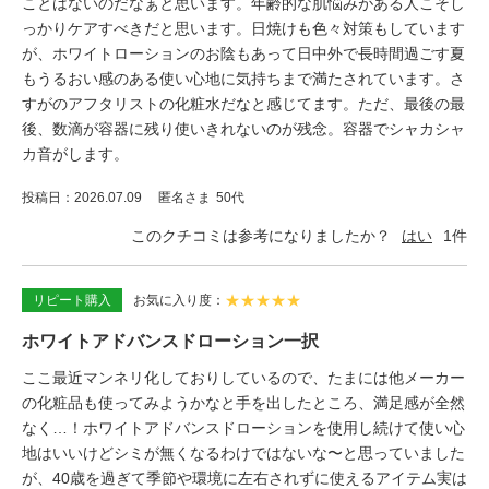
ことはないのだなぁと思います。年齢的な肌悩みがある人こそし
っかりケアすべきだと思います。日焼けも色々対策もしています
が、ホワイトローションのお陰もあって日中外で長時間過ごす夏
もうるおい感のある使い心地に気持ちまで満たされています。さ
すがのアフタリストの化粧水だなと感じてます。ただ、最後の最
後、数滴が容器に残り使いきれないのが残念。容器でシャカシャ
カ音がします。
投稿日
2026.07.09
匿名さま
50代
このクチコミは参考になりましたか？
はい
1
件
★
★
★
★
★
リピート購入
お気に入り度
ホワイトアドバンスドローション一択
ここ最近マンネリ化しておりしているので、たまには他メーカー
の化粧品も使ってみようかなと手を出したところ、満足感が全然
なく…！ホワイトアドバンスドローションを使用し続けて使い心
地はいいけどシミが無くなるわけではないな〜と思っていました
が、40歳を過ぎて季節や環境に左右されずに使えるアイテム実は