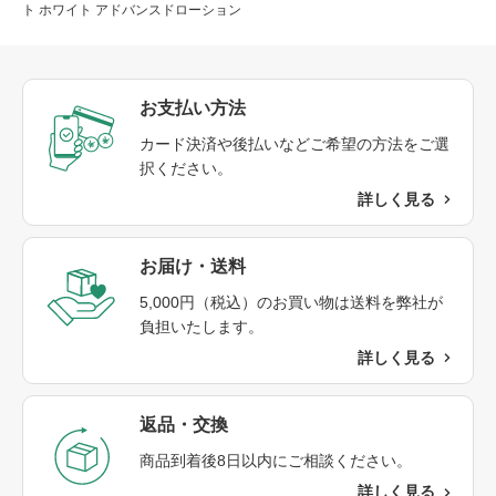
ト ホワイト アドバンスドローション
お支払い方法
カード決済や後払いなどご希望の方法をご選
択ください。
詳しく見る
お届け・送料​
5,000円（税込）のお買い物は送料を弊社が
負担いたします。
購入商品を選択してください
詳しく見る
定期購入
通常購入
通常価格より10%以上おトク
返品・交換​
商品到着後8日以内にご相談ください。​
定期割引
10～15％OFF
の価格は、ログイン後のカー
トでご確認いただけます。
詳しく見る