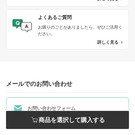
よくあるご質問​
本品130mL
4,598円
(税込)
約2ヶ月
お困りのごとがありましたら、ぜひご活用く
ださい。
詳しく見る
レフィル130mL
4,202円
(税込)
約2ヶ月
選択
メールでのお問い合わせ
お届け間隔
できます
カートに追加
お問い合わせフォーム
商品を選択して購入する
定期の場合の送料は弊社が負担いたします。