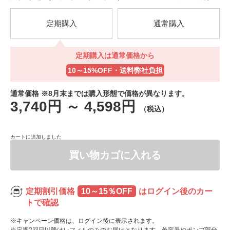
定期購入
通常購入
定期購入は通常価格から
定期購入は通常価格から
10～15%OFF・送料弊社負担
10～15%OFF・送料弊社負担
通常価格 ※8月末までは購入形態で価格が異なります。
3,740円
～
4,598円
（税込）
カートに追加しました
買い物カゴに入れる
定期割引価格
10～15％OFF
はログイン後のカー
トで確認
※キャンペーン価格は、ログイン後に表示されます。
※定期2回目以降はレフィルのみのお届けとなります。外容器やポンプ部分