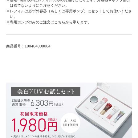
は捨てないようにご注意ください。
※レフィルは必ず外容器（もしくは専用ポンプ）にセットしてお使いくださ
い。
※専用ポンプのみのご注文は
こちら
から承ります。
商品番号：100404000004
ADDITIONAL
INFORMATION