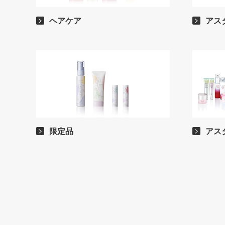
ヘアケア
アス
限定品
アス