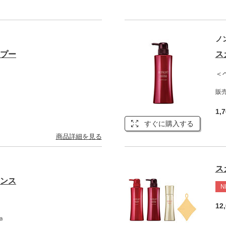
ノ
ンプー
ス
＜
販
1,
すぐに購入する
商品詳細を見る
ス
センス
N
12
ａ