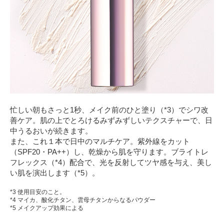
忙しい朝もさっと1秒、メイク前のひと塗り（*3）でシワ改
善ケア。肌の上でとろけるみずみずしいテクスチャーで、日
中うるおいが続きます。
また、これ１本で日中のマルチケア。紫外線をカット
（SPF20・PA++）し、乾燥から肌を守ります。ブライトレ
フレックス（*4）配合で、光を反射してツヤ感を与え、美し
い肌を演出します（*5）。
*3 使用目安のこと。
*4 マイカ、酸化チタン、雲母チタンからなるパウダー
*5 メイクアップ効果による