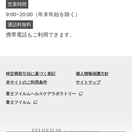
営業時間
朝用5g・夜用18g
9,196円
(税込)
9:00~20:00（年末年始を除く）
約70日
通話料無料
携帯電話もご利用できます。
朝用5g
4,697円
(税込)
約70日
夜用18g
4,697円
(税込)
特定商取引法に基づく表記
個人情報保護方針
約70日
本サイトのご利用条件
サイトマップ
富士フイルムヘルスケアラボラトリー
富士フイルム
選択
お届け間隔
できます
カートに追加