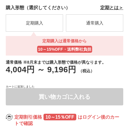
購入形態（選択してください）
定期とは＞
定期購入
通常購入
定期購入は通常価格から
定期購入は通常価格から
10～15%OFF・送料弊社負担
10～15%OFF・送料弊社負担
通常価格 ※8月末までは購入形態で価格が異なります。
4,004円
～
9,196円
（税込）
カートに追加しました
買い物カゴに入れる
定期割引価格
10～15％OFF
はログイン後のカー
トで確認