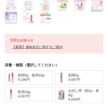
大切なお知らせ
【重要】価格改定に関するご案内
https://h-
商
VARIATIONS
容量・種類（選択してください）
jp.fujifilm.com/products/astalift/serum/101334000000.html
品
番
号
101334000000
朝用5g・夜用18g
朝用5g
9,196円
4,697円
お試し用（朝2g・夜
夜用18g
8g）
4,697円
4,004円