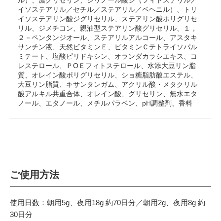
ル）、濃グリセリン、ジリノール酸ジ（フィトステリル／
イソステアリル／セチル／ステアリル／ベヘニル）、トリ
イソステアリン酸ジグリセリル、ステアリン酸ポリグリセ
リル、ジメチコン、親油型ステアリン酸グリセリル、１，
２－ペンタンジオール、ステアリルアルコール、アスタキ
サンチン液、天然ビタミンＥ、ビタミンＣテトライソパル
ミテート、塩酸ピリドキシン、オランダカラシエキス、コ
レステロール、ＰОＥフィトステロール、水添大豆リン脂
質、オレイン酸ポリグリセリル、ショ糖脂肪酸エステル、
大豆リン脂質、キサンタンガム、アクリル酸・メタクリル
酸アルキル共重合体、オレイン酸、グリセリン、無水エタ
ノール、エタノール、メチルパラベン、pH調整剤、香料
ご使用方法
使用日数：朝用5g、夜用18g 約70日分／朝用2g、夜用8g 約
30日分