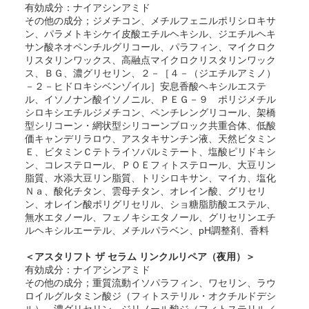
有効成分：ナイアシンアミド
その他の成分；ジメチコン、メチルフェニルポリシロキサ
ン、パラメトキシケイ皮酸エチルヘキシル、ジエチルヘキ
サン酸ネオペンチルグリコール、パラフィン、マイクロク
リスタリンワックス、高融点マイクロクリスタリンワック
ス、ＢＧ、濃グリセリン、２－［４－（ジエチルアミノ）
－２－ヒドロキシベンゾイル］安息香酸ヘキシルエステ
ル、イソノナン酸イソノニル、ＰＥＧ－９ ポリジメチル
シロキシエチルジメチコン、ペンチレングリコール、架橋
型シリコーン・網状型シリコーンブロック共重合体、低酸
価キャンデリラロウ、アスタキサンチン液、天然ビタミン
Ｅ、ビタミンＣテトライソパルミテート、塩酸ピリドキシ
ン、コレステロール、ＰＯＥフィトステロール、大豆リン
脂質、水添大豆リン脂質、トリシロキサン、マイカ、塩化
Ｎａ、酸化チタン、雲母チタン、オレイン酸、グリセリ
ン、オレイン酸ポリグリセリル、ショ糖脂肪酸エステル、
無水エタノール、フェノキシエタノール、グリセリンエチ
ルヘキシルエーテル、メチルパラベン、pH調整剤、香料
＜アスタリフト ザ セラム リンクルリペア（夜用）＞
有効成分：ナイアシンアミド
その他の成分；重質流動イソパラフィン、ワセリン、ラウ
ロイルグルタミン酸ジ（フィトステリル・オクチルドデシ