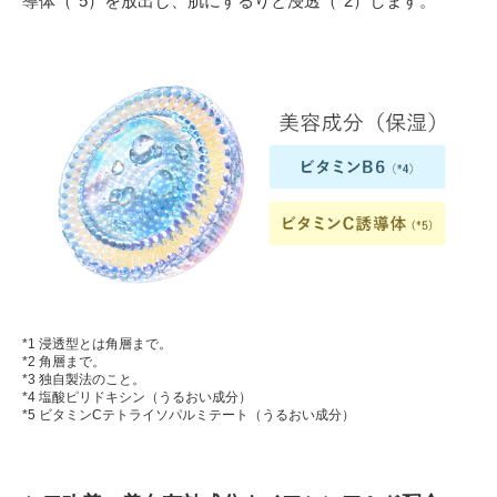
導体（*5）を放出し、肌にするりと浸透（*2）します。
*1 浸透型とは角層まで。
*2 角層まで。
*3 独自製法のこと。
*4 塩酸ピリドキシン（うるおい成分）
*5 ビタミンCテトライソパルミテート（うるおい成分）