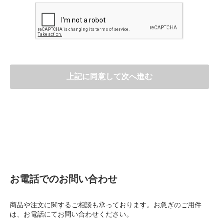
お問い合わせいただいた内容により、当社製品・サービス
を提供する当社グループ会社にて対応することが適当と当
社で判断した場合、当社グループ会社よりお客さまのお問
い合わせに回答させていただく目的で、お客さまの個人情
報を当社グループ会社に提供することがありますので、あ
らかじめご了承ください。
3.開示への対応及び開示窓口について
上記に同意して次へ進む
本人からの求めにより、当社が保有する開示対象個人情報
の利用目的の通知・開示・内容の訂正・追加または削除・
利用の停止・消去に応じます。
開示及び問合せ窓口：株式会社富士フイルム ヘルスケア ラ
ボラトリー
業務管理グループ
TEL：03-6300-6465
4.個人情報入力の任意性
個人情報の入力は任意となっておりますが、十分な情報を
いただけない場合は、お問合わせの対応に支障をきたすこ
お電話でのお問い合わせ
とがあります。
以上の内容をご確認の上、同意される場合は「同意する」
商品や注文に関するご相談も承っております。お急ぎのご用件
にチェックをしてください。
は、お電話にてお問い合わせください。