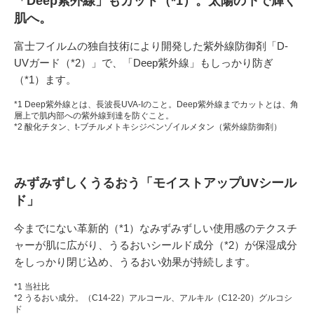
「Deep紫外線」もカット（*1）。太陽の下で輝く
肌へ。
富士フイルムの独自技術により開発した紫外線防御剤「D-
UVガード（*2）」で、「Deep紫外線」もしっかり防ぎ
（*1）ます。
*1 Deep紫外線とは、長波長UVA-Iのこと。Deep紫外線までカットとは、角
層上で肌内部への紫外線到達を防ぐこと。
*2 酸化チタン、t-ブチルメトキシジベンゾイルメタン（紫外線防御剤）
みずみずしくうるおう「モイストアップUVシール
ド」
今までにない革新的（*1）なみずみずしい使用感のテクスチ
ャーが肌に広がり、うるおいシールド成分（*2）が保湿成分
をしっかり閉じ込め、うるおい効果が持続します。
*1 当社比
*2 うるおい成分。（C14-22）アルコール、アルキル（C12-20）グルコシ
ド