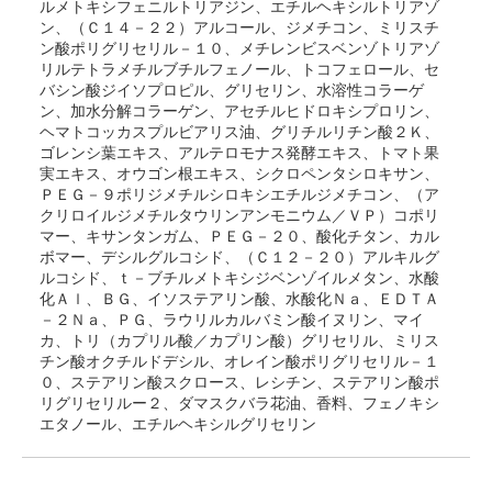
ルメトキシフェニルトリアジン、エチルヘキシルトリアゾ
ン、（Ｃ１４－２２）アルコール、ジメチコン、ミリスチ
ン酸ポリグリセリル－１０、メチレンビスベンゾトリアゾ
リルテトラメチルブチルフェノール、トコフェロール、セ
バシン酸ジイソプロピル、グリセリン、水溶性コラーゲ
ン、加水分解コラーゲン、アセチルヒドロキシプロリン、
ヘマトコッカスプルビアリス油、グリチルリチン酸２Ｋ、
ゴレンシ葉エキス、アルテロモナス発酵エキス、トマト果
実エキス、オウゴン根エキス、シクロペンタシロキサン、
ＰＥＧ－９ポリジメチルシロキシエチルジメチコン、（ア
クリロイルジメチルタウリンアンモニウム／ＶＰ）コポリ
マー、キサンタンガム、ＰＥＧ－２０、酸化チタン、カル
ボマー、デシルグルコシド、（Ｃ１２－２０）アルキルグ
ルコシド、ｔ－ブチルメトキシジベンゾイルメタン、水酸
化Ａｌ、ＢＧ、イソステアリン酸、水酸化Ｎａ、ＥＤＴＡ
－２Ｎａ、ＰＧ、ラウリルカルバミン酸イヌリン、マイ
カ、トリ（カプリル酸／カプリン酸）グリセリル、ミリス
チン酸オクチルドデシル、オレイン酸ポリグリセリル－１
０、ステアリン酸スクロース、レシチン、ステアリン酸ポ
リグリセリルー２、ダマスクバラ花油、香料、フェノキシ
エタノール、エチルヘキシルグリセリン