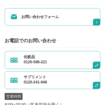
お問い合わせフォーム
お電話でのお問い合わせ
化粧品
0120-596-221
サプリメント
0120-241-946
営業時間
9:00~20:00（年末年始を除く）