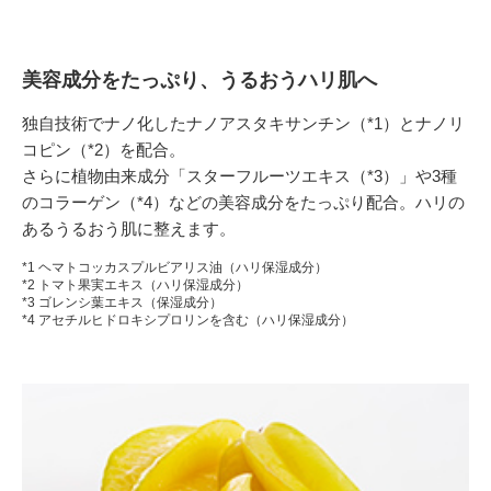
美容成分をたっぷり、うるおうハリ肌へ
独自技術でナノ化したナノアスタキサンチン（*1）とナノリ
コピン（*2）を配合。
さらに植物由来成分「スターフルーツエキス（*3）」や3種
のコラーゲン（*4）などの美容成分をたっぷり配合。ハリの
あるうるおう肌に整えます。
*1 ヘマトコッカスプルビアリス油（ハリ保湿成分）
*2 トマト果実エキス（ハリ保湿成分）
*3 ゴレンシ葉エキス（保湿成分）
*4 アセチルヒドロキシプロリンを含む（ハリ保湿成分）