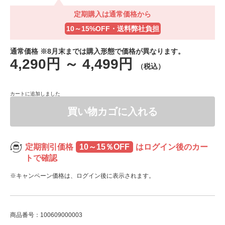
定期購入は通常価格から
定期購入は通常価格から
10～15%OFF・送料弊社負担
10～15%OFF・送料弊社負担
通常価格 ※8月末までは購入形態で価格が異なります。
4,290円
～
4,499円
（税込）
カートに追加しました
買い物カゴに入れる
定期割引価格
10～15％OFF
はログイン後のカー
トで確認
※キャンペーン価格は、ログイン後に表示されます。
商品番号：100609000003