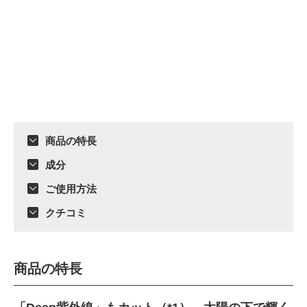
ADDITIONAL
INFORMATION
商品の特長
成分
ご使用方法
クチコミ
商品の特長