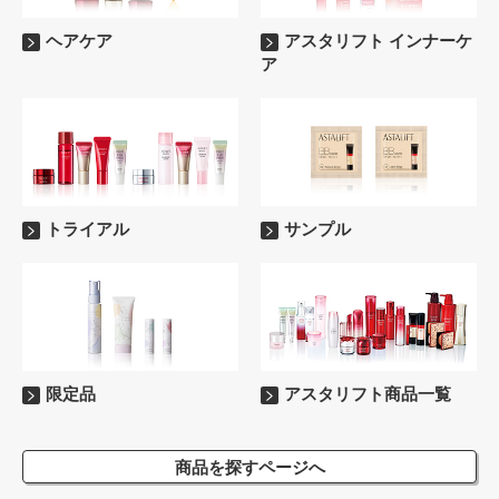
ヘアケア
アスタリフト インナーケ
ア
トライアル
サンプル
限定品
アスタリフト商品一覧
商品を探すページへ