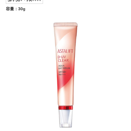
SPF50+・PA++++
容量：30g