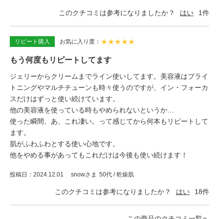
このクチコミは参考になりましたか？
はい
1
件
★
★
★
★
★
リピート購入
お気に入り度
もう何度もリピートしてます
ジェリーからクリームまでライン使いしてます。美容液はブライ
トニングやマルチチューンも時々使うのですが、イン・フォーカ
スだけはずっと使い続けています。
他の美容液を使っている時もやめられないというか…
使った瞬間、あ、これ凄い。って感じてから何本もリピートして
ます。
肌がふわふわとする使い心地です。
他をやめる事があってもこれだけは今後も使い続けます！
投稿日
2024.12.01
snowさま
50代 / 乾燥肌
このクチコミは参考になりましたか？
はい
18
件
この商品のクチコミ一覧へ