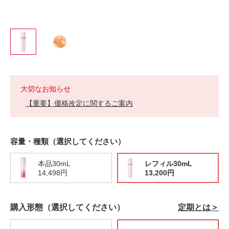
大切なお知らせ
【重要】価格改定に関するご案内
https://h-
商
VARIATIONS
容量・種類（選択してください）
jp.fujifilm.com/products/astalift/infocus/100101002100.html
品
番
号
100101002100
本品30mL
レフィル30mL
14,498円
13,200円
購入形態（選択してください）
定期とは＞