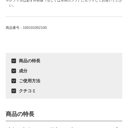
※レフィルは必ず外容器（もしくは専用ポンプ）にセットしてお使いくださ
い。
商品番号：100101002100
ADDITIONAL
INFORMATION
商品の特長
成分
ご使用方法
クチコミ
商品の特長