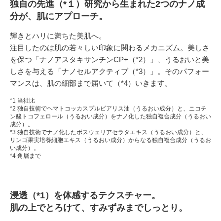
独自の先進（*１）研究から生まれた2つのナノ成
分が、肌にアプローチ。
輝きとハリに満ちた美肌へ。
注目したのは肌の若々しい印象に関わるメカニズム。美しさ
を保つ「ナノアスタキサンチンCP+（*2）」、うるおいと美
しさを与える「ナノセルアクティブ（*3）」。そのパフォー
マンスは、肌の細部まで届いて（*4）いきます。
*1 当社比
*2 独自技術でヘマトコッカスプルビアリス油（うるおい成分）と、ニコチ
ン酸トコフェロール（うるおい成分）をナノ化した独自複合成分（うるおい
成分）。
*3 独自技術でナノ化したボスウェリアセラタエキス（うるおい成分）と、
リンゴ果実培養細胞エキス（うるおい成分）からなる独自複合成分（うるお
い成分）。
*4 角層まで
浸透（*1）を体感するテクスチャー。
肌の上でとろけて、すみずみまでしっとり。