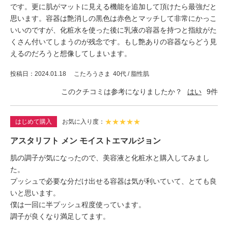
です。更に肌がマットに見える機能を追加して頂けたら最強だと
思います。容器は艶消しの黒色は赤色とマッチして非常にかっこ
いいのですが、化粧水を使った後に乳液の容器を持つと指紋がた
くさん付いてしまうのが残念です。もし艶ありの容器ならどう見
えるのだろうと想像してしまいます。
投稿日
2024.01.18
こたろうさま
40代 / 脂性肌
このクチコミは参考になりましたか？
はい
9
件
★
★
★
★
★
はじめて購入
お気に入り度
アスタリフト メン モイストエマルジョン
肌の調子が気になったので、美容液と化粧水と購入してみまし
た。
プッシュで必要な分だけ出せる容器は気が利いていて、とても良
いと思います。
僕は一回に半プッシュ程度使っています。
調子が良くなり満足してます。