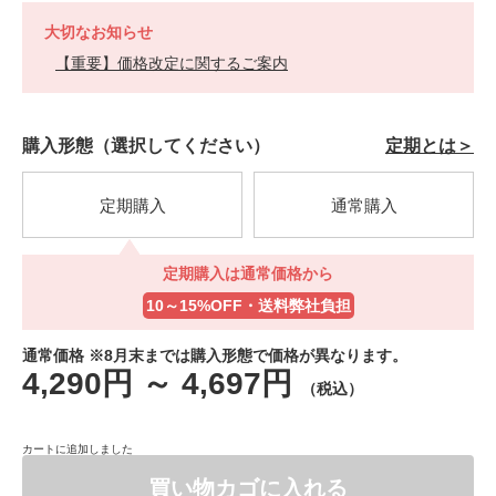
大切なお知らせ
【重要】価格改定に関するご案内
https://h-
商
VARIATIONS
購入形態（選択してください）
定期とは＞
jp.fujifilm.com/products/astaliftmen/men/100505000000.html
品
番
号
100505000000
定期購入
通常購入
定期購入は通常価格から
定期購入は通常価格から
10～15%OFF・送料弊社負担
10～15%OFF・送料弊社負担
通常価格 ※8月末までは購入形態で価格が異なります。
4,290円
～
4,697円
（税込）
カートに追加しました
買い物カゴに入れる