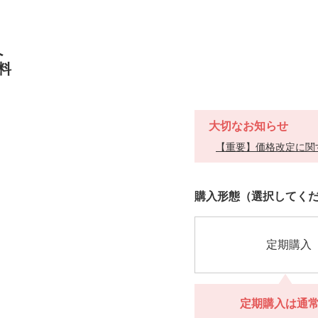
へ
料
大切なお知らせ
【重要】価格改定に関
https://h-
商
VARIATIONS
購入形態（選択してく
jp.fujifilm.com/products/astaliftmen
品
番
号
101403000000
定期購入
定期購入は通
定期購入は通