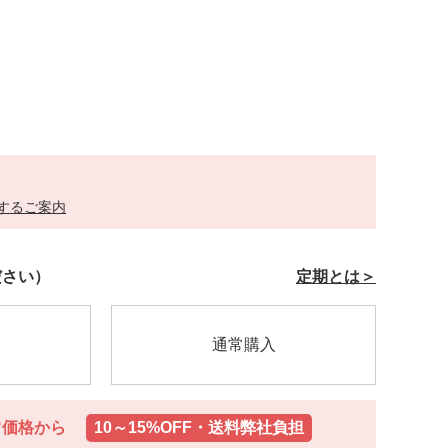
するご案内
ださい）
定期とは＞
/monom/101403000000.html
通常購入
常価格から
常価格から
10～15%OFF・送料弊社負担
10～15%OFF・送料弊社負担