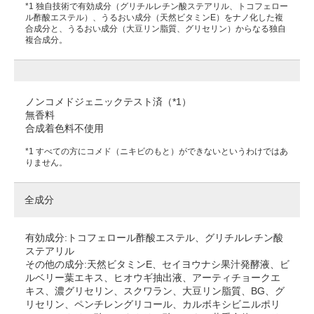
*1 独自技術で有効成分（グリチルレチン酸ステアリル、トコフェロー
ル酢酸エステル）、うるおい成分（天然ビタミンE）をナノ化した複
合成分と、うるおい成分（大豆リン脂質、グリセリン）からなる独自
複合成分。
ノンコメドジェニックテスト済（*1）
無香料
合成着色料不使用
*1 すべての方にコメド（ニキビのもと）ができないというわけではあ
りません。
全成分
有効成分:トコフェロール酢酸エステル、グリチルレチン酸
ステアリル
その他の成分:天然ビタミンE、セイヨウナシ果汁発酵液、ビ
ルベリー葉エキス、ヒオウギ抽出液、アーティチョークエ
キス、濃グリセリン、スクワラン、大豆リン脂質、BG、グ
リセリン、ペンチレングリコール、カルボキシビニルポリ