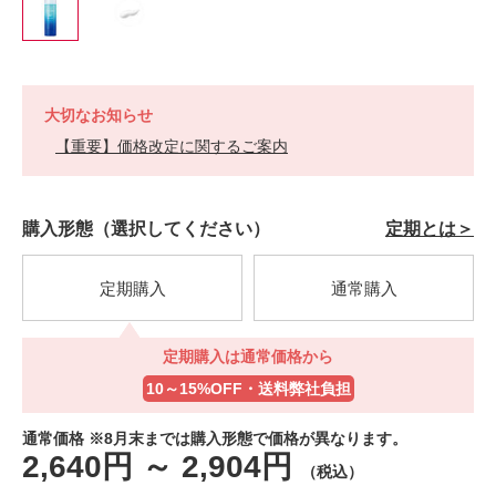
大切なお知らせ
【重要】価格改定に関するご案内
https://h-
商
VARIATIONS
購入形態（選択してください）
定期とは＞
jp.fujifilm.com/products/lunamer/lunamer-
品
ac/121005000000.html
番
号
121005000000
定期購入
通常購入
定期購入は通常価格から
定期購入は通常価格から
10～15%OFF・送料弊社負担
10～15%OFF・送料弊社負担
通常価格 ※8月末までは購入形態で価格が異なります。
2,640円
～
2,904円
（税込）