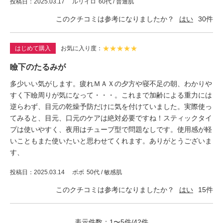
投稿日
2025.03.17
ルリイロ
60代 / 普通肌
このクチコミは参考になりましたか？
はい
30
件
★
★
★
★
★
はじめて購入
お気に入り度
瞼下のたるみが
多少いい気がします。疲れＭＡＸの夕方や寝不足の朝、わかりや
すく下瞼周りが気になって・・・。これまで加齢による重力には
逆らわず、目元の乾燥予防だけに気を付けていました。実際使っ
てみると、目元、口元のケアは絶対必要ですね！スティックタイ
プは使いやすく、夜用はチューブ型で問題なしです。使用感が軽
いこともまた使いたいと思わせてくれます。ありがとうございま
す、
投稿日
2025.03.14
ボボ
50代 / 敏感肌
このクチコミは参考になりましたか？
はい
15
件
表示件数：1〜5件/42件