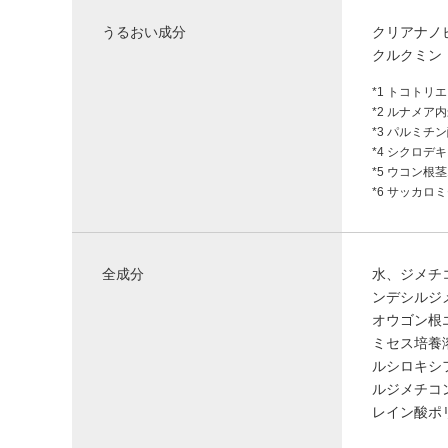
うるおい成分
クリアナノビ
クルクミン（
*1 トコトリ
*2 ルナメア
*3 パルミチ
*4 シクロデ
*5 ウコン根
*6 サッカロ
全成分
水、ジメチ
ンデシルジ
オウゴン根
ミセス培養
ルシロキシ
ルジメチコ
レイン酸ポ