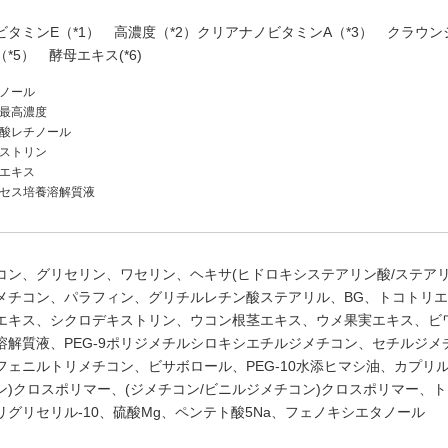
タミンE（*1）
高濃度（*2）クリアナノビタミンA（*3）
クラウン
*5）
酵母エキス(*6)
エノール
内最高濃度
ン酸レチノール
キストリン
茎エキス
ミセス培養溶解質液
コン、グリセリン、ワセリン、ヘキサ(ヒドロキシステアリン酸/ステアリ
メチコン、パラフィン、グリチルレチン酸ステアリル、BG、トコトリ
エキス、シクロデキストリン、ウコン根茎エキス、ウメ果実エキス、ビ
溶解質液、PEG-9ポリジメチルシロキシエチルジメチコン、セチルジ
フェニルトリメチコン、ビサボロール、PEG-10水添ヒマシ油、カプリ
ン)クロスポリマー、(ジメチコン/ビニルジメチコン)クロスポリマー、ト
リグリセリル-10、硫酸Mg、ペンテト酸5Na、フェノキシエタノール