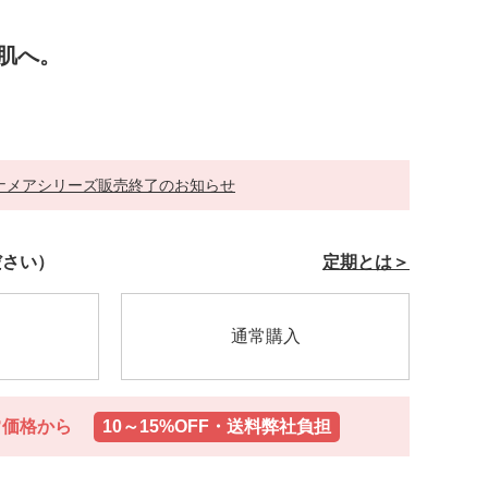
肌へ。
ナメアシリーズ販売終了のお知らせ
ださい）
定期とは＞
er-
通常購入
常価格から
常価格から
10～15%OFF・送料弊社負担
10～15%OFF・送料弊社負担