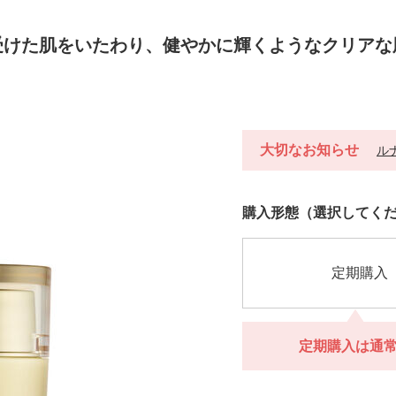
受けた肌をいたわり、健やかに輝くようなクリアな
大切なお知らせ
ル
https://h-
商
VARIATIONS
購入形態（選択してく
jp.fujifilm.com/products/lunamer/lunam
品
bc/121105000000.html
番
号
121105000000
定期購入
定期購入は通
定期購入は通